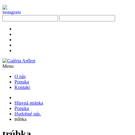
Menu
O nás
Ponuka
Kontakt
Hlavná stránka
Ponuka
Hudobné nás.
trúbka
trúbka