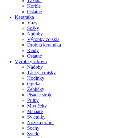
Ťažítka
Korble
Ostatné
Keramika
Vázy
Sošky
Nádoby
Výrobky zo skla
Drobná keramika
Riady
Ostatné
Výrobky z kovu
Nádoby
Tácky a misky
Hodinky
Optika
Žehličky
Písacie stroje
Prilby
Mlynčeky
Mažiare
Svietniky
Nože a príbor
Sochy
Svetlo