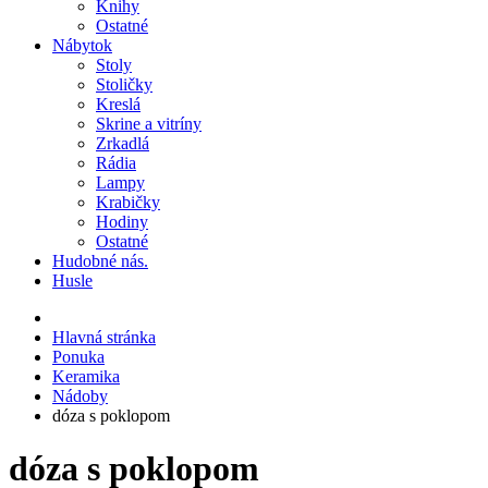
Knihy
Ostatné
Nábytok
Stoly
Stoličky
Kreslá
Skrine a vitríny
Zrkadlá
Rádia
Lampy
Krabičky
Hodiny
Ostatné
Hudobné nás.
Husle
Hlavná stránka
Ponuka
Keramika
Nádoby
dóza s poklopom
dóza s poklopom