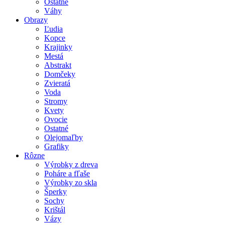
Ostatné
Váhy
Obrazy
Ľudia
Kopce
Krajinky
Mestá
Abstrakt
Domčeky
Zvieratá
Voda
Stromy
Kvety
Ovocie
Ostatné
Olejomaľby
Grafiky
Rôzne
Výrobky z dreva
Poháre a fľaše
Výrobky zo skla
Šperky
Sochy
Krištál
Vázy