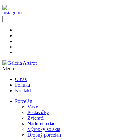
Menu
O nás
Ponuka
Kontakt
Porcelán
Vázy
Postavičky
Zvieratá
Nádoby a riad
Výrobky zo skla
Drobný porcelán