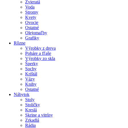
Zvieratá
Voda
Stromy
Kvety
Ovocie
Ostatné
Olejomaľby
Grafiky
Rôzne
Výrobky z dreva
Poháre a fľaše
Výrobky zo skla
Šperky
Sochy
Krištál
Vázy
Knihy
Ostatné
Nábytok
Stoly
Stoličky
Kreslá
Skrine a vitríny
Zrkadlá
Rádia