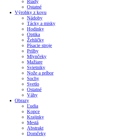
Riady
Ostatné
Výrobky z kovu
Nádoby
Tácky a misky
Hodinky
Optika
Žehličky
Písacie stroje
Prilby
Mlynčeky
Mažiare
Svietniky
Nože a príbor
Sochy
Svetlo
Ostatné
Váhy
Obrazy
Ľudia
Kopce
Krajinky
Mestá
Abstrakt
Domčeky