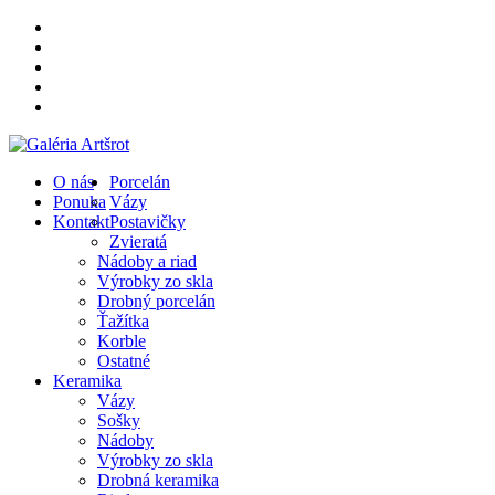
O nás
Porcelán
Ponuka
Vázy
Kontakt
Postavičky
Zvieratá
Nádoby a riad
Výrobky zo skla
Drobný porcelán
Ťažítka
Korble
Ostatné
Keramika
Vázy
Sošky
Nádoby
Výrobky zo skla
Drobná keramika