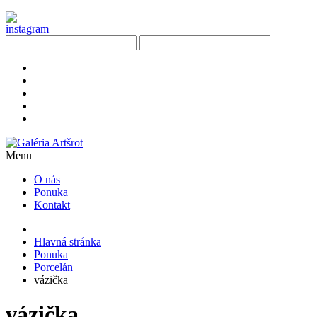
Menu
O nás
Ponuka
Kontakt
Hlavná stránka
Ponuka
Porcelán
vázička
vázička