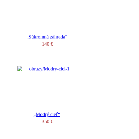
„Súkromná záhrada“
140 €
„Modrý cieľ“
350 €