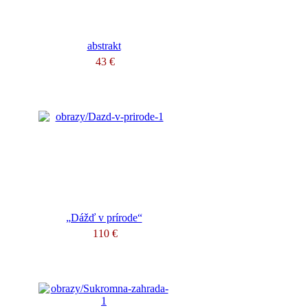
abstrakt
43 €
„Dážď v prírode“
110 €