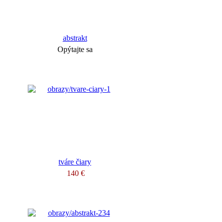
abstrakt
Opýtajte sa
tváre čiary
140 €