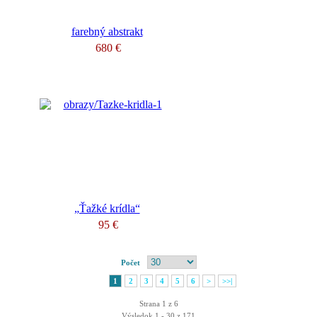
farebný abstrakt
680 €
„Ťažké krídla“
95 €
Počet
1
2
3
4
5
6
>
>>|
Strana 1 z 6
Výsledok 1 - 30 z 171