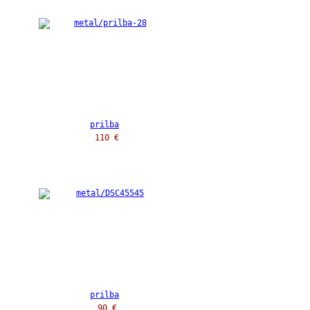
prilba
110 €
prilba
90 €