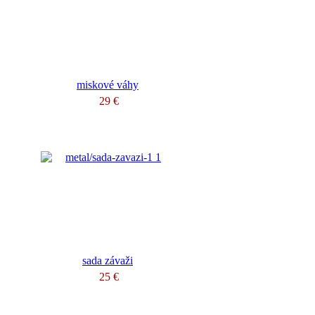
miskové váhy
29 €
sada závaži
25 €