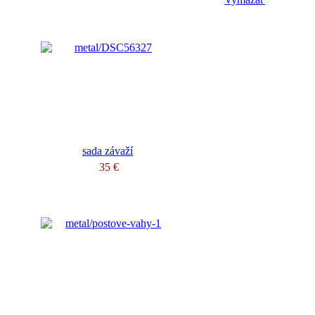
sada závaží
35 €