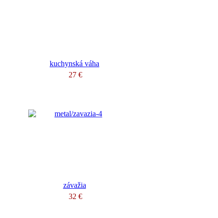
kuchynská váha
27 €
závažia
32 €