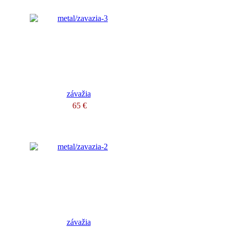
závažia
65 €
závažia