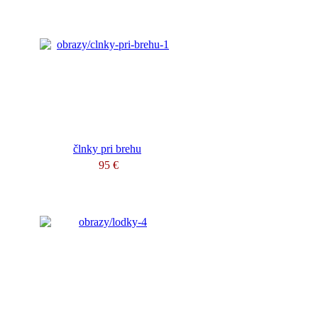
člnky pri brehu
95 €