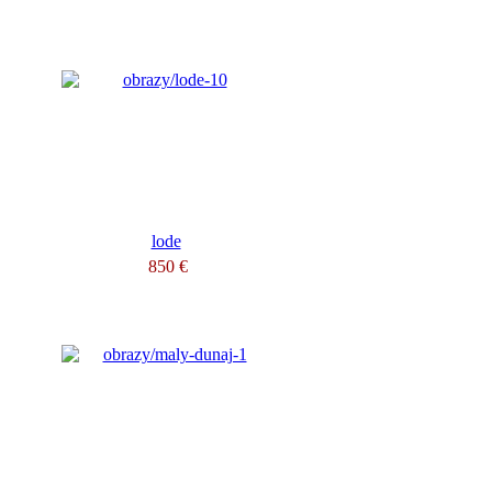
lode
850 €