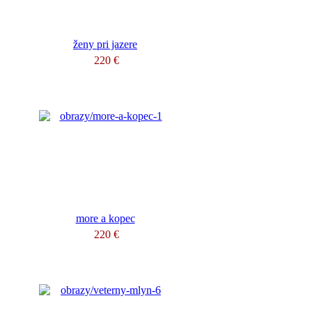
ženy pri jazere
220 €
more a kopec
220 €