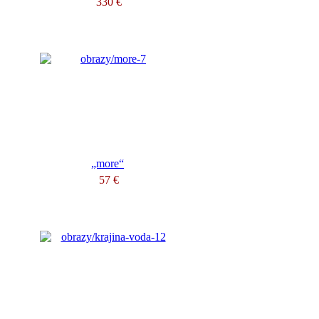
330 €
„more“
57 €