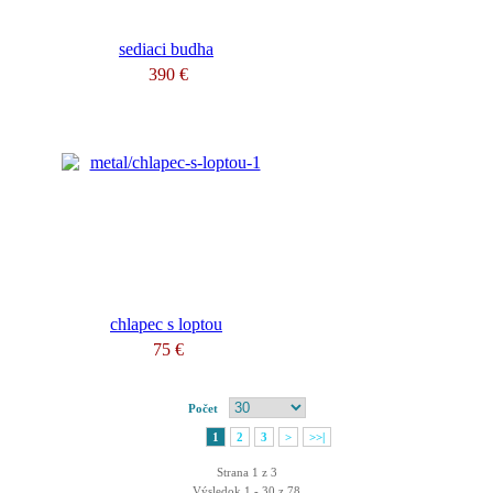
sediaci budha
390 €
chlapec s loptou
75 €
Počet
1
2
3
>
>>|
Strana 1 z 3
Výsledok 1 - 30 z 78