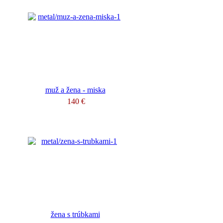
muž a žena - miska
140 €
žena s trúbkami