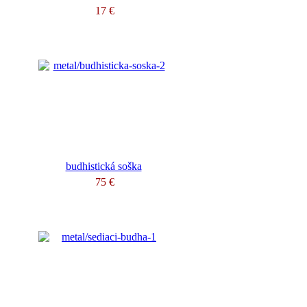
17 €
budhistická soška
75 €