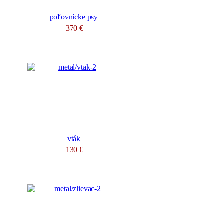
poľovnícke psy
370 €
vták
130 €