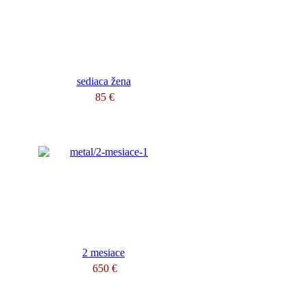
sediaca žena
85 €
2 mesiace
650 €