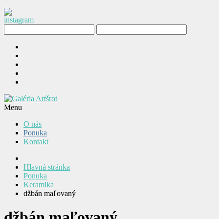
Menu
O nás
Ponuka
Kontakt
Hlavná stránka
Ponuka
Keramika
džbán maľovaný
džbán maľovaný