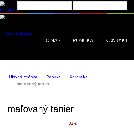
Menu
O NÁS
PONUKA
KONTAKT
Hlavná stránka
Ponuka
Keramika
maľovaný tanier
maľovaný tanier
32 €