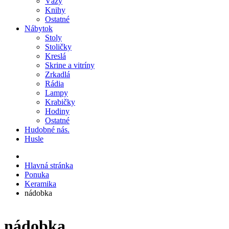
Vázy
Knihy
Ostatné
Nábytok
Stoly
Stoličky
Kreslá
Skrine a vitríny
Zrkadlá
Rádia
Lampy
Krabičky
Hodiny
Ostatné
Hudobné nás.
Husle
Hlavná stránka
Ponuka
Keramika
nádobka
nádobka