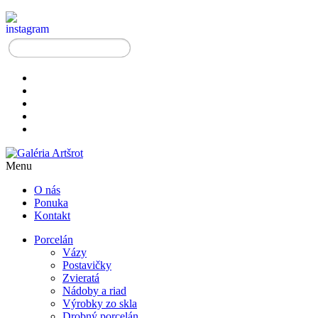
Menu
O nás
Ponuka
Kontakt
Porcelán
Vázy
Postavičky
Zvieratá
Nádoby a riad
Výrobky zo skla
Drobný porcelán