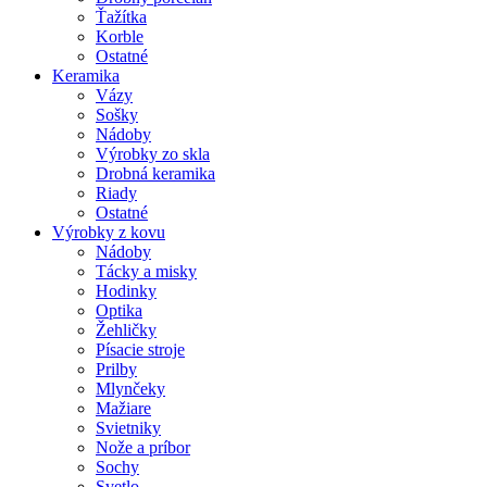
Ťažítka
Korble
Ostatné
Keramika
Vázy
Sošky
Nádoby
Výrobky zo skla
Drobná keramika
Riady
Ostatné
Výrobky z kovu
Nádoby
Tácky a misky
Hodinky
Optika
Žehličky
Písacie stroje
Prilby
Mlynčeky
Mažiare
Svietniky
Nože a príbor
Sochy
Svetlo