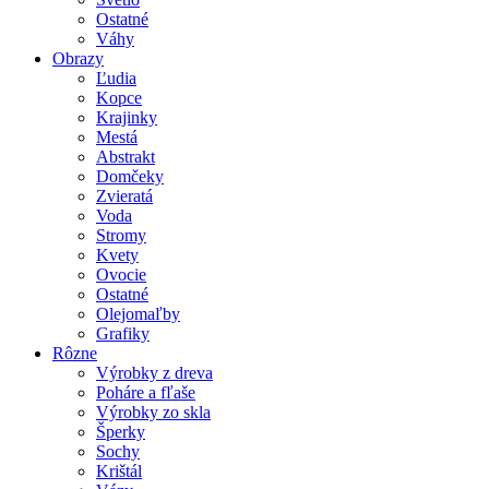
Ostatné
Váhy
Obrazy
Ľudia
Kopce
Krajinky
Mestá
Abstrakt
Domčeky
Zvieratá
Voda
Stromy
Kvety
Ovocie
Ostatné
Olejomaľby
Grafiky
Rôzne
Výrobky z dreva
Poháre a fľaše
Výrobky zo skla
Šperky
Sochy
Krištál