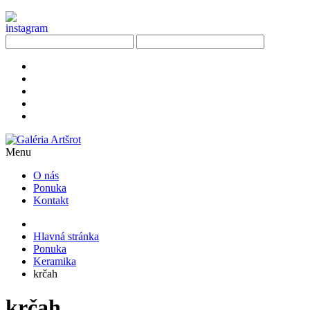
Menu
O nás
Ponuka
Kontakt
Hlavná stránka
Ponuka
Keramika
krčah
krčah