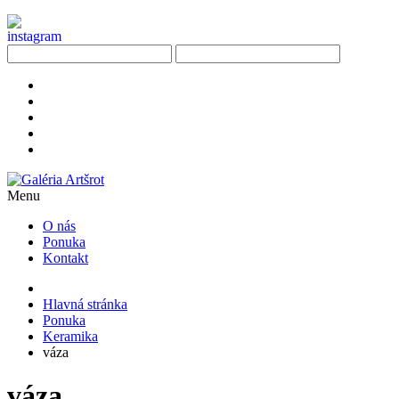
Menu
O nás
Ponuka
Kontakt
Hlavná stránka
Ponuka
Keramika
váza
váza