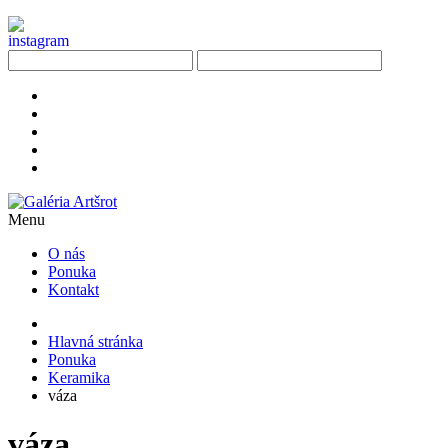
Menu
O nás
Ponuka
Kontakt
Hlavná stránka
Ponuka
Keramika
váza
váza