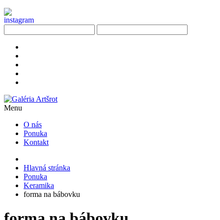
Menu
O nás
Ponuka
Kontakt
Hlavná stránka
Ponuka
Keramika
forma na bábovku
forma na bábovku