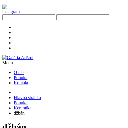
Menu
O nás
Ponuka
Kontakt
Hlavná stránka
Ponuka
Keramika
džbán
džbán