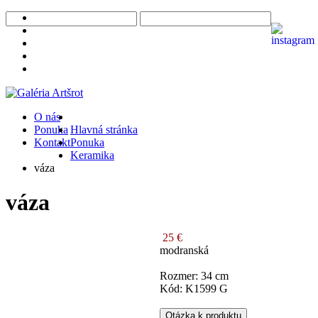
O nás
Ponuka
Hlavná stránka
Kontakt
Ponuka
Keramika
váza
váza
25 €
modranská
Rozmer: 34 cm
Kód: K1599 G
Otázka k produktu