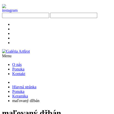
Menu
O nás
Ponuka
Kontakt
Hlavná stránka
Ponuka
Keramika
maľovaný džbán
maľovaný džbán