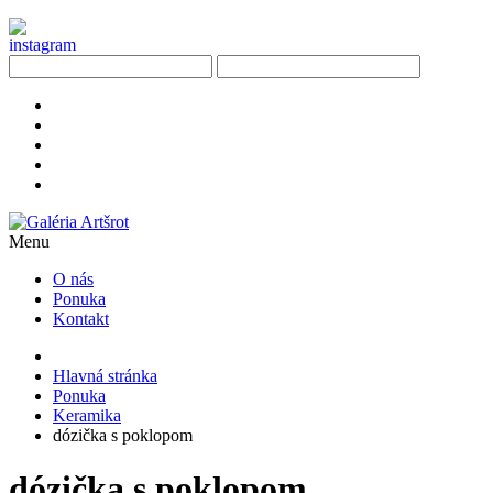
Menu
O nás
Ponuka
Kontakt
Hlavná stránka
Ponuka
Keramika
dózička s poklopom
dózička s poklopom