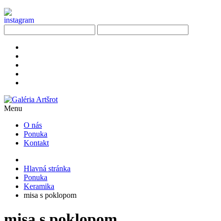
Menu
O nás
Ponuka
Kontakt
Hlavná stránka
Ponuka
Keramika
misa s poklopom
misa s poklopom