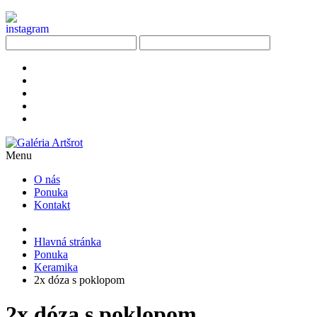
Menu
O nás
Ponuka
Kontakt
Hlavná stránka
Ponuka
Keramika
2x dóza s poklopom
2x dóza s poklopom