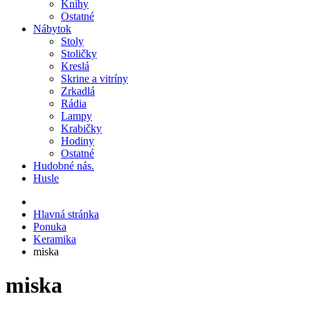
Knihy
Ostatné
Nábytok
Stoly
Stoličky
Kreslá
Skrine a vitríny
Zrkadlá
Rádia
Lampy
Krabičky
Hodiny
Ostatné
Hudobné nás.
Husle
Hlavná stránka
Ponuka
Keramika
miska
miska