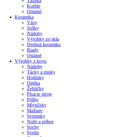
Ťažítka
Korble
Ostatné
Keramika
Vázy
Sošky
Nádoby
Výrobky zo skla
Drobná keramika
Riady
Ostatné
Výrobky z kovu
Nádoby
Tácky a misky
Hodinky
Optika
Žehličky
Písacie stroje
Prilby
Mlynčeky
Mažiare
Svietniky
Nože a príbor
Sochy
Svetlo