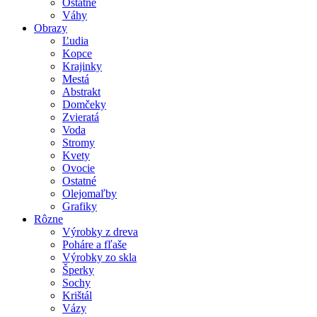
Ostatné
Váhy
Obrazy
Ľudia
Kopce
Krajinky
Mestá
Abstrakt
Domčeky
Zvieratá
Voda
Stromy
Kvety
Ovocie
Ostatné
Olejomaľby
Grafiky
Rôzne
Výrobky z dreva
Poháre a fľaše
Výrobky zo skla
Šperky
Sochy
Krištál
Vázy