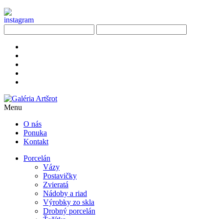
Menu
O nás
Ponuka
Kontakt
Porcelán
Vázy
Postavičky
Zvieratá
Nádoby a riad
Výrobky zo skla
Drobný porcelán