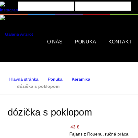
Menu
O NÁS
PONUKA
KONTAKT
Hlavná stránka
Ponuka
Keramika
dózička s poklopom
dózička s poklopom
43 €
Fajans z Rouenu, ručná práca