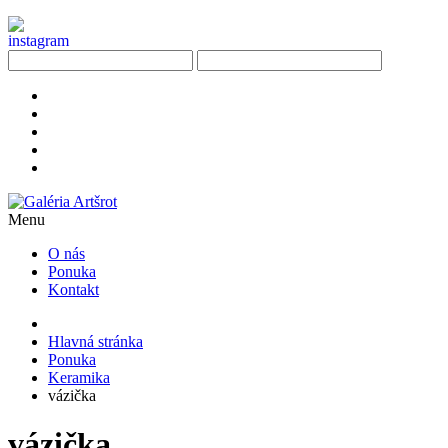
Menu
O nás
Ponuka
Kontakt
Hlavná stránka
Ponuka
Keramika
vázička
vázička