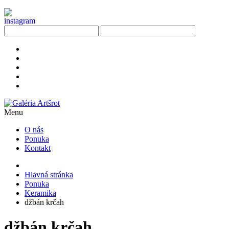
Menu
O nás
Ponuka
Kontakt
Hlavná stránka
Ponuka
Keramika
džbán krčah
džbán krčah