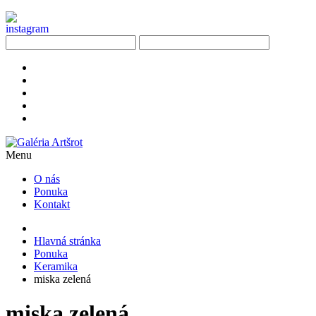
Menu
O nás
Ponuka
Kontakt
Hlavná stránka
Ponuka
Keramika
miska zelená
miska zelená