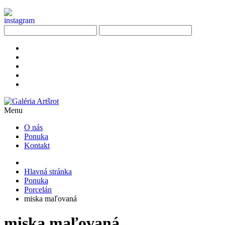
Menu
O nás
Ponuka
Kontakt
Hlavná stránka
Ponuka
Porcelán
miska maľovaná
miska maľovaná