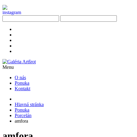
Menu
O nás
Ponuka
Kontakt
Hlavná stránka
Ponuka
Porcelán
amfora
amfora