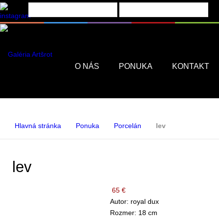
Menu
O NÁS
PONUKA
KONTAKT
Hlavná stránka
Ponuka
Porcelán
lev
lev
65 €
Autor: royal dux
Rozmer: 18 cm