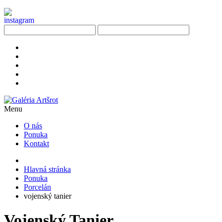
Menu
O nás
Ponuka
Kontakt
Hlavná stránka
Ponuka
Porcelán
vojenský tanier
Vojenský Tanier