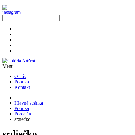
Menu
O nás
Ponuka
Kontakt
Hlavná stránka
Ponuka
Porcelán
srdiečko
srdiečko