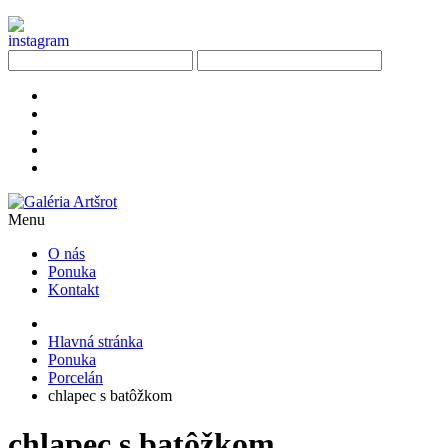
Menu
O nás
Ponuka
Kontakt
Hlavná stránka
Ponuka
Porcelán
chlapec s batôžkom
chlapec s batôžkom