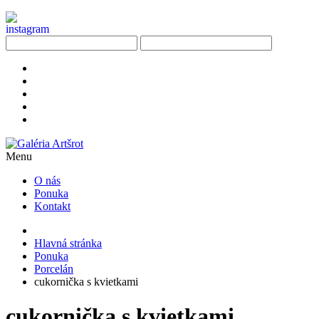
Menu
O nás
Ponuka
Kontakt
Hlavná stránka
Ponuka
Porcelán
cukornička s kvietkami
cukornička s kvietkami