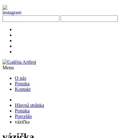
Menu
O nás
Ponuka
Kontakt
Hlavná stránka
Ponuka
Porcelán
vázička
vázička