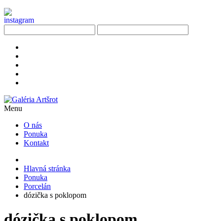
Menu
O nás
Ponuka
Kontakt
Hlavná stránka
Ponuka
Porcelán
dózička s poklopom
dózička s poklopom