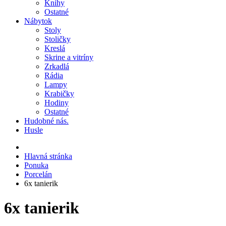
Knihy
Ostatné
Nábytok
Stoly
Stoličky
Kreslá
Skrine a vitríny
Zrkadlá
Rádia
Lampy
Krabičky
Hodiny
Ostatné
Hudobné nás.
Husle
Hlavná stránka
Ponuka
Porcelán
6x tanierik
6x tanierik