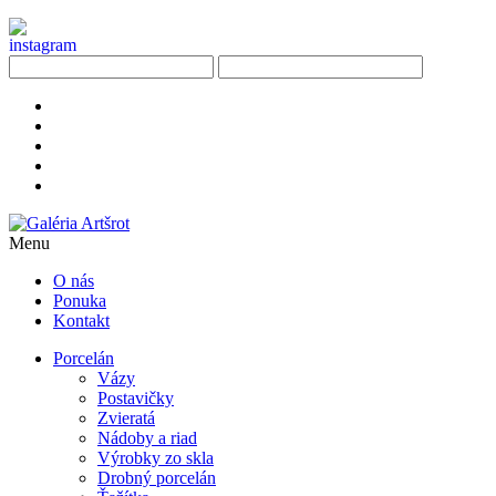
Menu
O nás
Ponuka
Kontakt
Porcelán
Vázy
Postavičky
Zvieratá
Nádoby a riad
Výrobky zo skla
Drobný porcelán