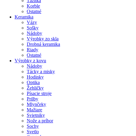
Ťažítka
Korble
Ostatné
Keramika
Vázy
Sošky
Nádoby
Výrobky zo skla
Drobná keramika
Riady
Ostatné
Výrobky z kovu
Nádoby
Tácky a misky
Hodinky
Optika
Žehličky
Písacie stroje
Prilby
Mlynčeky
Mažiare
Svietniky
Nože a príbor
Sochy
Svetlo