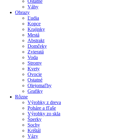
Ostatné
Váhy
Obrazy
Ľudia
Kopce
Krajinky
Mestá
Abstrakt
Domčeky
Zvieratá
Voda
Stromy
Kvety
Ovocie
Ostatné
Olejomaľby
Grafiky
Rôzne
Výrobky z dreva
Poháre a fľaše
Výrobky zo skla
Šperky
Sochy
Krištál
Vázy