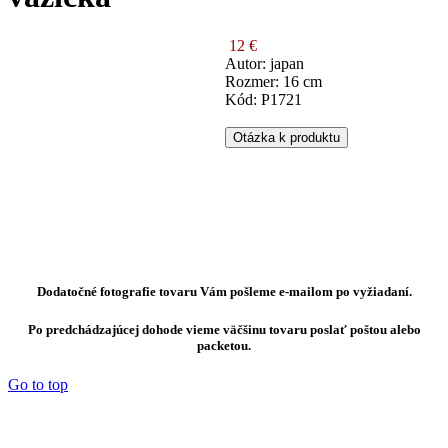
12 €
Autor: japan
Rozmer: 16 cm
Kód: P1721
Otázka k produktu
Dodatočné fotografie tovaru Vám pošleme e-mailom po vyžiadaní.
Po predchádzajúcej dohode vieme väčšinu tovaru poslať poštou alebo
packetou.
Go to top