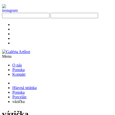
Menu
O nás
Ponuka
Kontakt
Hlavná stránka
Ponuka
Porcelán
vázička
vázička