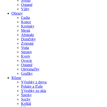
Svetlo
Ostatné
Váhy
Obrazy
Ľudia
Kopce
Krajinky
Mestá
Abstrakt
Domčeky
Zvieratá
Voda
Stromy
Kvety
Ovocie
Ostatné
Olejomaľby
Grafiky
Rôzne
Výrobky z dreva
Poháre a fľaše
Výrobky zo skla
Šperky
Sochy
Krištál