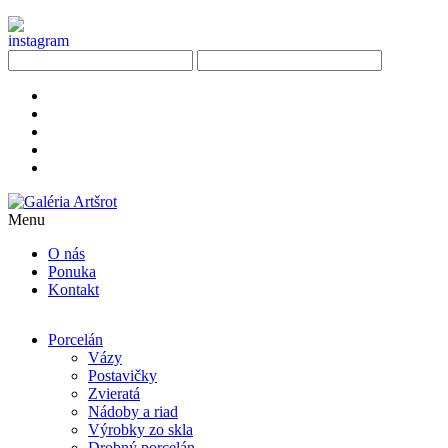
Menu
O nás
Ponuka
Kontakt
Porcelán
Vázy
Postavičky
Zvieratá
Nádoby a riad
Výrobky zo skla
Drobný porcelán