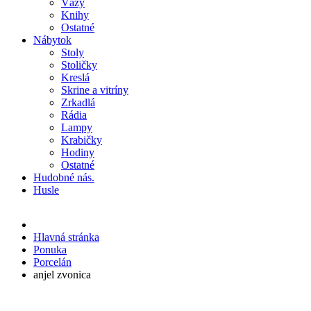
Vázy
Knihy
Ostatné
Nábytok
Stoly
Stoličky
Kreslá
Skrine a vitríny
Zrkadlá
Rádia
Lampy
Krabičky
Hodiny
Ostatné
Hudobné nás.
Husle
Hlavná stránka
Ponuka
Porcelán
anjel zvonica