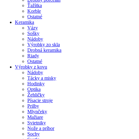
Ťažítka
Korble
Ostatné
Keramika
Vázy
Sošky
Nádoby
Výrobky zo skla
Drobná keramika
Riady
Ostatné
Výrobky z kovu
Nádoby
Tácky a misky
Hodinky
Optika
Žehličky
Písacie stroje
Prilby
Mlynčeky
Mažiare
Svietniky
Nože a príbor
Sochy