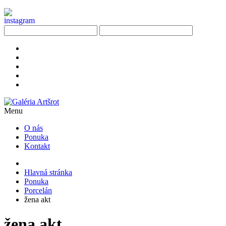
Menu
O nás
Ponuka
Kontakt
Hlavná stránka
Ponuka
Porcelán
žena akt
žena akt