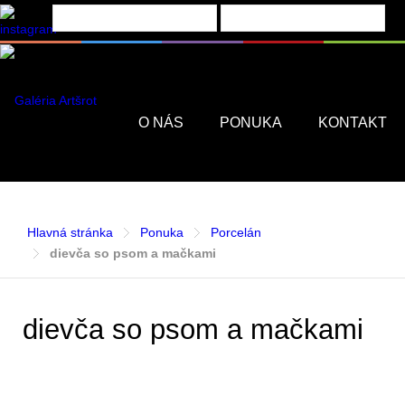
Menu
O NÁS
PONUKA
KONTAKT
Hlavná stránka
Ponuka
Porcelán
dievča so psom a mačkami
dievča so psom a mačkami