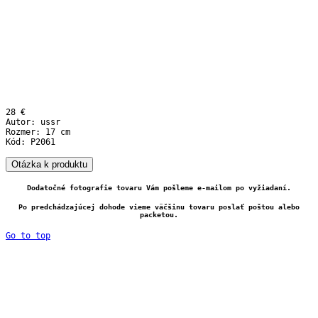
28 €
Autor: ussr
Rozmer: 17 cm
Kód: P2061
Otázka k produktu
Dodatočné fotografie tovaru Vám pošleme e-mailom po vyžiadaní.
Po predchádzajúcej dohode vieme väčšinu tovaru poslať poštou alebo
packetou.
Go to top