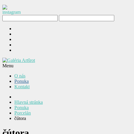
Menu
O nás
Ponuka
Kontakt
Hlavná stránka
Ponuka
Porcelán
čútora
čútora