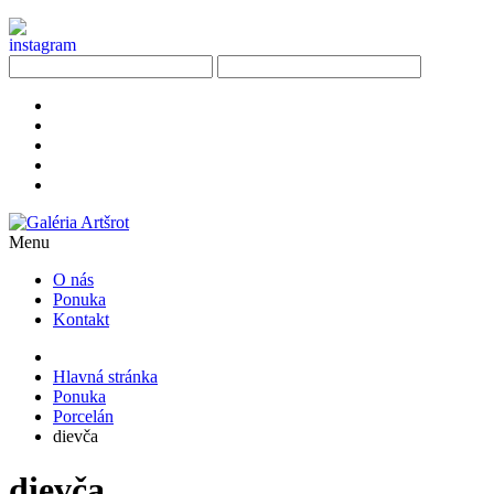
Menu
O nás
Ponuka
Kontakt
Hlavná stránka
Ponuka
Porcelán
dievča
dievča