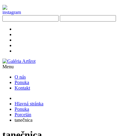
Menu
O nás
Ponuka
Kontakt
Hlavná stránka
Ponuka
Porcelán
tanečnica
tanečnica