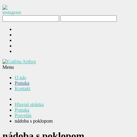
Menu
O nás
Ponuka
Kontakt
Hlavná stránka
Ponuka
Porcelán
nádoba s poklopom
nádoba s poklopom