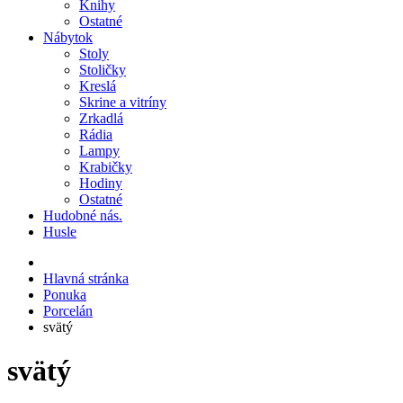
Knihy
Ostatné
Nábytok
Stoly
Stoličky
Kreslá
Skrine a vitríny
Zrkadlá
Rádia
Lampy
Krabičky
Hodiny
Ostatné
Hudobné nás.
Husle
Hlavná stránka
Ponuka
Porcelán
svätý
svätý