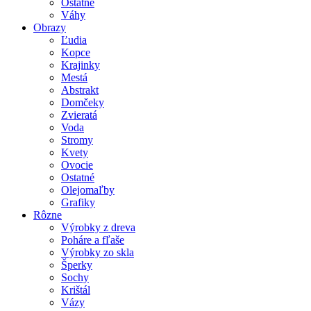
Ostatné
Váhy
Obrazy
Ľudia
Kopce
Krajinky
Mestá
Abstrakt
Domčeky
Zvieratá
Voda
Stromy
Kvety
Ovocie
Ostatné
Olejomaľby
Grafiky
Rôzne
Výrobky z dreva
Poháre a fľaše
Výrobky zo skla
Šperky
Sochy
Krištál
Vázy