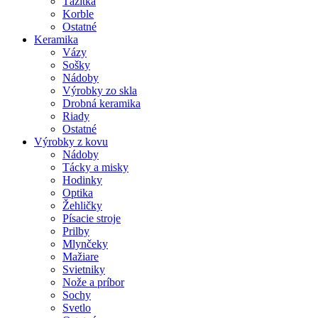
Ťažítka
Korble
Ostatné
Keramika
Vázy
Sošky
Nádoby
Výrobky zo skla
Drobná keramika
Riady
Ostatné
Výrobky z kovu
Nádoby
Tácky a misky
Hodinky
Optika
Žehličky
Písacie stroje
Prilby
Mlynčeky
Mažiare
Svietniky
Nože a príbor
Sochy
Svetlo