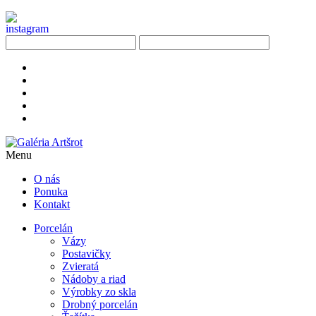
Menu
O nás
Ponuka
Kontakt
Porcelán
Vázy
Postavičky
Zvieratá
Nádoby a riad
Výrobky zo skla
Drobný porcelán