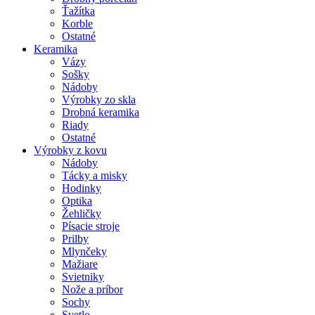
Ťažítka
Korble
Ostatné
Keramika
Vázy
Sošky
Nádoby
Výrobky zo skla
Drobná keramika
Riady
Ostatné
Výrobky z kovu
Nádoby
Tácky a misky
Hodinky
Optika
Žehličky
Písacie stroje
Prilby
Mlynčeky
Mažiare
Svietniky
Nože a príbor
Sochy
Svetlo