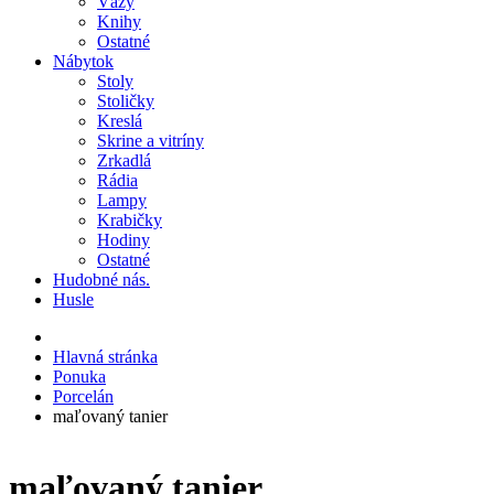
Vázy
Knihy
Ostatné
Nábytok
Stoly
Stoličky
Kreslá
Skrine a vitríny
Zrkadlá
Rádia
Lampy
Krabičky
Hodiny
Ostatné
Hudobné nás.
Husle
Hlavná stránka
Ponuka
Porcelán
maľovaný tanier
maľovaný tanier