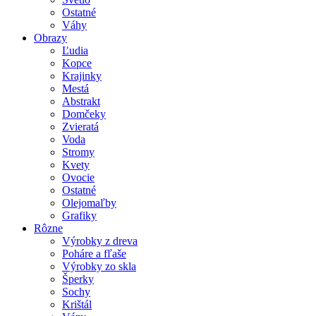
Ostatné
Váhy
Obrazy
Ľudia
Kopce
Krajinky
Mestá
Abstrakt
Domčeky
Zvieratá
Voda
Stromy
Kvety
Ovocie
Ostatné
Olejomaľby
Grafiky
Rôzne
Výrobky z dreva
Poháre a fľaše
Výrobky zo skla
Šperky
Sochy
Krištál