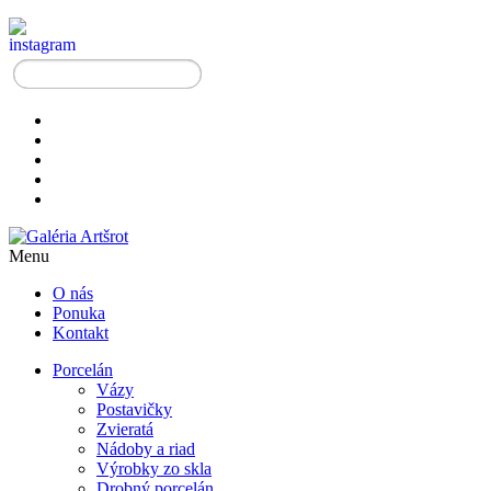
Menu
O nás
Ponuka
Kontakt
Porcelán
Vázy
Postavičky
Zvieratá
Nádoby a riad
Výrobky zo skla
Drobný porcelán