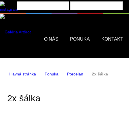
Menu
O NÁS
PONUKA
KONTAKT
Hlavná stránka
Ponuka
Porcelán
2x šálka
2x šálka