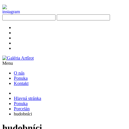
Menu
O nás
Ponuka
Kontakt
Hlavná stránka
Ponuka
Porcelán
hudobníci
hudobníci